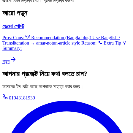
এখনো কোন মন্তব্য নেই। প্রথম মন্তব্য করুন!
আরো পড়ুন
ডেমো পোস্ট
Pros: Cons: 💡 Recommendation (Bangla blog) Use Banglish /
Transliteration → amar-notun-article style Reason: 🔧 Extra Tip 💡
Summary:
পড়ুন
আপনার প্রজেক্ট নিয়ে কথা বলতে চান?
আমাদের টিম রেডি আছে আপনাকে সাহায্য করার জন্য।
01943181939